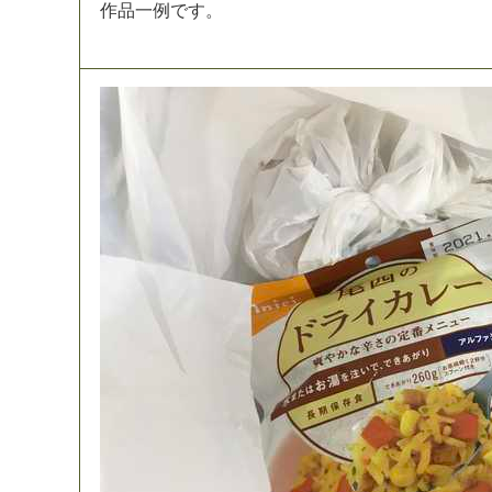
作
品
一
例
で
す
。