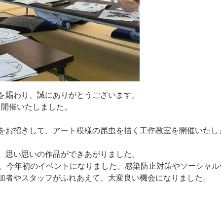
を
賜
わ
り
、
誠
に
あ
り
が
と
う
ご
ざ
い
ま
す
。
を
開
催
い
た
し
ま
し
た
。
を
お
招
き
し
て
、
ア
ー
ト
模
様
の
昆
虫
を
描
く
工
作
教
室
を
開
催
い
た
し
、
思
い
思
い
の
作
品
が
で
き
あ
が
り
ま
し
た
。
、
今
年
初
の
イ
ベ
ン
ト
に
な
り
ま
し
た
。
感
染
防
止
対
策
や
ソ
ー
シ
ャ
ル
加
者
や
ス
タ
ッ
フ
が
ふ
れ
あ
え
て
、
大
変
良
い
機
会
に
な
り
ま
し
た
。