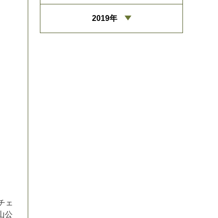
2019年
チ
ェ
山
公