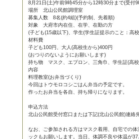
8
月
2
1
日
(
土
)
午
前
9
時
4
5
分
か
ら
1
2
時
3
0
分
ま
で
(
受
付
9
場
所
北
山
公
民
館
調
理
室
募
集
人
数
8
名
(
約
4
組
)
(
予
約
制
、
先
着
順
)
対
象
大
府
市
内
在
住
、
在
学
、
在
勤
の
方
(
子
ど
も
(
1
5
歳
以
下
)
、
学
生
(
学
生
証
提
示
の
こ
と
：
高
材
料
費
子
ど
も
1
0
0
円
、
大
人
(
高
校
生
か
ら
)
4
0
0
円
(
お
つ
り
の
な
い
よ
う
に
お
願
い
し
ま
す
)
持
ち
物
マ
ス
ク
、
エ
プ
ロ
ン
、
三
角
巾
、
学
生
証
(
高
校
内
容
料
理
教
室
(
お
弁
当
づ
く
り
)
今
回
は
ト
ウ
モ
ロ
コ
シ
ご
は
ん
弁
当
の
予
定
で
す
。
作
っ
た
お
弁
当
を
各
自
、
持
ち
帰
り
に
な
り
ま
す
。
申
込
方
法
北
山
公
民
館
受
付
窓
口
ま
た
は
下
記
(
北
山
公
民
館
)
連
絡
な
お
、
ご
参
加
さ
れ
る
方
は
マ
ス
ク
着
用
、
自
宅
で
の
体
ッ
ク
も
お
願
い
し
ま
す
。
当
日
、
体
調
不
良
や
体
温
が
3
7