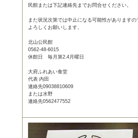
民
館
ま
た
は
下
記
連
絡
先
ま
で
お
問
合
せ
く
だ
さ
い
。
ま
た
状
況
次
第
で
は
中
止
に
な
る
可
能
性
が
あ
り
ま
す
の
よ
ろ
し
く
お
願
い
し
ま
す
。
北
山
公
民
館
0
5
6
2
-
4
8
-
6
0
1
5
休
館
日
毎
月
第
2
.
4
月
曜
日
大
府
ふ
れ
あ
い
食
堂
代
表
内
田
連
絡
先
0
9
0
3
8
8
1
0
6
0
9
ま
た
は
水
野
連
絡
先
0
5
6
2
4
7
7
5
5
2