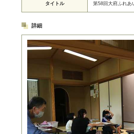
タイトル
第
5
8
回
大
府
ふ
れ
あ
詳細
マイメディア検索