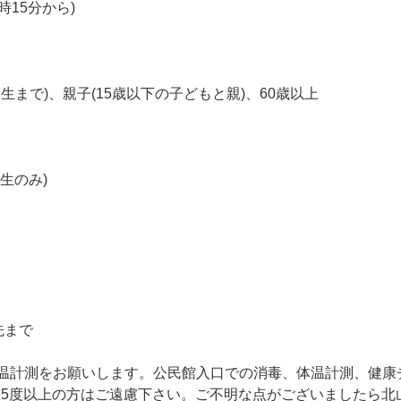
時
1
5
分
か
ら
)
校
生
ま
で
)
、
親
子
(
1
5
歳
以
下
の
子
ど
も
と
親
)
、
6
0
歳
以
上
生
の
み
)
先
ま
で
温
計
測
を
お
願
い
し
ま
す
。
公
民
館
入
口
で
の
消
毒
、
体
温
計
測
、
健
康
.
5
度
以
上
の
方
は
ご
遠
慮
下
さ
い
。
ご
不
明
な
点
が
ご
ざ
い
ま
し
た
ら
北