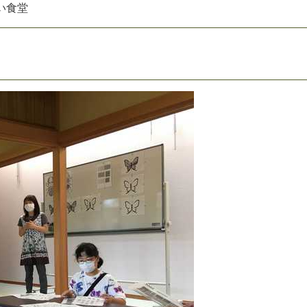
い
食
堂