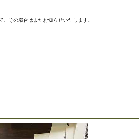
で
、
そ
の
場
合
は
ま
た
お
知
ら
せ
い
た
し
ま
す
。