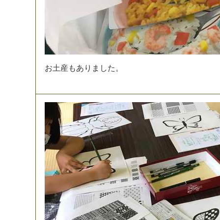
お
土
産
も
あ
り
ま
し
た
。