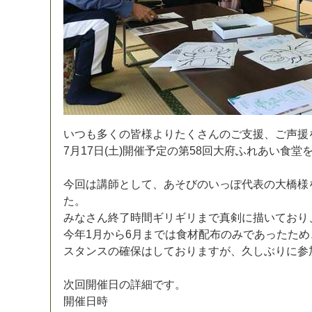
い
つ
も
多
く
の
皆
様
よ
り
た
く
さ
ん
の
ご
支
援
、
ご
声
援
7
月
1
7
日
(
土
)
開
催
予
定
の
第
5
8
回
大
府
ふ
れ
あ
い
食
堂
今
回
は
講
師
と
し
て
、
あ
そ
び
の
い
っ
ぽ
代
表
の
大
橋
様
た
。
み
な
さ
ん
終
了
時
間
ギ
リ
ギ
リ
ま
で
真
剣
に
描
い
て
お
り
今
年
1
月
か
ら
6
月
ま
で
は
食
材
配
布
の
み
で
あ
っ
た
た
め
ス
タ
ン
ス
の
確
保
は
し
て
お
り
ま
す
が
、
久
し
ぶ
り
に
参
次
回
開
催
日
の
詳
細
で
す
。
開
催
日
時