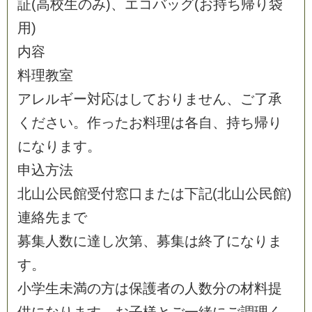
証
(
高
校
生
の
み
)
、
エ
コ
バ
ッ
グ
(
お
持
ち
帰
り
袋
用
)
内
容
料
理
教
室
ア
レ
ル
ギ
ー
対
応
は
し
て
お
り
ま
せ
ん
、
ご
了
承
く
だ
さ
い
。
作
っ
た
お
料
理
は
各
自
、
持
ち
帰
り
に
な
り
ま
す
。
申
込
方
法
北
山
公
民
館
受
付
窓
口
ま
た
は
下
記
(
北
山
公
民
館
)
連
絡
先
ま
で
募
集
人
数
に
達
し
次
第
、
募
集
は
終
了
に
な
り
ま
す
。
小
学
生
未
満
の
方
は
保
護
者
の
人
数
分
の
材
料
提