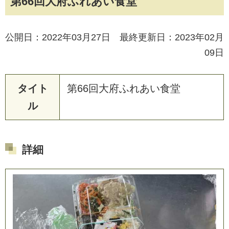
第66回大府ふれあい食堂
公開日：2022年03月27日 最終更新日：2023年02月
09日
タイト
第
6
6
回
大
府
ふ
れ
あ
い
食
堂
ル
詳細