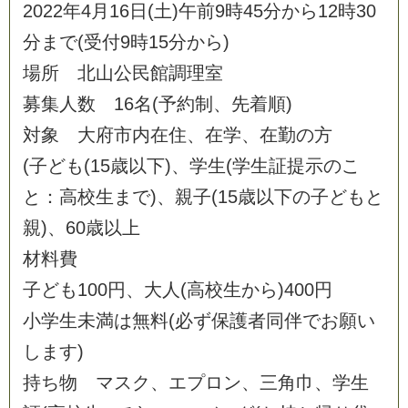
2
0
2
2
年
4
月
1
6
日
(
土
)
午
前
9
時
4
5
分
か
ら
1
2
時
3
0
分
ま
で
(
受
付
9
時
1
5
分
か
ら
)
場
所
北
山
公
民
館
調
理
室
募
集
人
数
1
6
名
(
予
約
制
、
先
着
順
)
対
象
大
府
市
内
在
住
、
在
学
、
在
勤
の
方
(
子
ど
も
(
1
5
歳
以
下
)
、
学
生
(
学
生
証
提
示
の
こ
と
：
高
校
生
ま
で
)
、
親
子
(
1
5
歳
以
下
の
子
ど
も
と
親
)
、
6
0
歳
以
上
材
料
費
子
ど
も
1
0
0
円
、
大
人
(
高
校
生
か
ら
)
4
0
0
円
小
学
生
未
満
は
無
料
(
必
ず
保
護
者
同
伴
で
お
願
い
し
ま
す
)
持
ち
物
マ
ス
ク
、
エ
プ
ロ
ン
、
三
角
巾
、
学
生