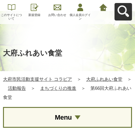
このサイトにつ
新規登録
お問い合わせ
個人会員ログイ
大府市民活動支
いて
ン
援サイト コラビ
アへ戻る
大府ふれあい食堂
大府市民活動支援サイト コラビア
＞
大府ふれあい食堂
＞
活動報告
＞
まちづくりの推進
＞
第66回大府ふれあい
食堂
Menu