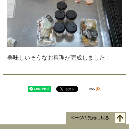
美
味
し
い
そ
う
な
お
料
理
が
完
成
し
ま
し
た
！
ページの先頭に戻る