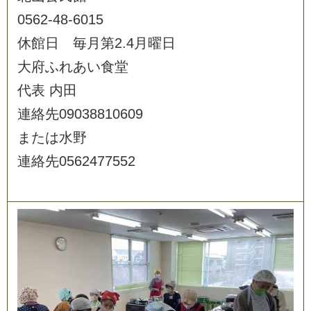
0
5
6
2
-
4
8
-
6
0
1
5
休
館
日
毎
月
第
2
.
4
月
曜
日
大
府
ふ
れ
あ
い
食
堂
代
表
内
田
連
絡
先
0
9
0
3
8
8
1
0
6
0
9
ま
た
は
水
野
連
絡
先
0
5
6
2
4
7
7
5
5
2