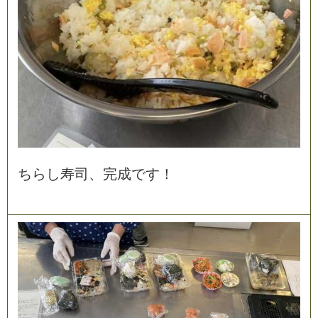
ち
ら
し
寿
司
、
完
成
で
す
！