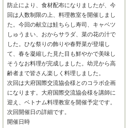
防
止
に
よ
り
、
食
材
配
布
に
な
り
ま
し
た
が
、
今
回
は
人
数
制
限
の
上
、
料
理
教
室
を
開
催
し
ま
し
た
。
今
回
の
献
立
は
鮭
ち
ら
し
寿
司
、
キ
ャ
ベ
ツ
し
ゅ
う
ま
い
、
お
か
ら
サ
ラ
ダ
、
菜
の
花
の
汁
で
し
た
。
ひ
な
祭
り
の
飾
り
や
春
野
菜
が
登
場
し
て
、
春
を
凝
縮
し
た
見
た
目
も
鮮
や
か
で
美
味
し
そ
う
な
お
料
理
が
完
成
し
ま
し
た
。
幼
児
か
ら
高
齢
者
ま
で
皆
さ
ん
楽
し
く
料
理
し
ま
し
た
。
次
回
は
大
府
国
際
交
流
協
会
様
と
の
コ
ラ
ボ
企
画
に
な
り
ま
す
。
大
府
国
際
交
流
協
会
様
を
講
師
に
迎
え
、
ベ
ト
ナ
ム
料
理
教
室
を
開
催
予
定
で
す
。
次
回
開
催
日
の
詳
細
で
す
。
開
催
日
時