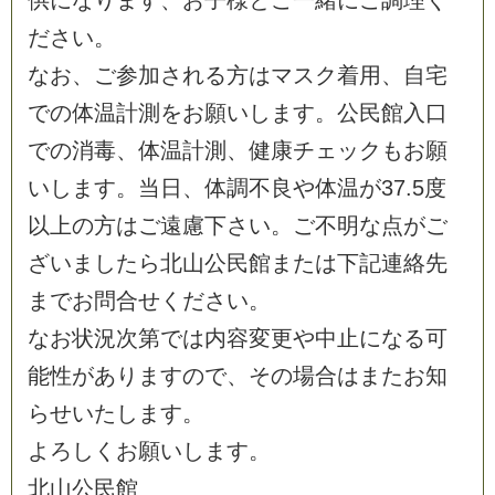
供
に
な
り
ま
す
、
お
子
様
と
ご
一
緒
に
ご
調
理
く
だ
さ
い
。
な
お
、
ご
参
加
さ
れ
る
方
は
マ
ス
ク
着
用
、
自
宅
で
の
体
温
計
測
を
お
願
い
し
ま
す
。
公
民
館
入
口
で
の
消
毒
、
体
温
計
測
、
健
康
チ
ェ
ッ
ク
も
お
願
い
し
ま
す
。
当
日
、
体
調
不
良
や
体
温
が
3
7
.
5
度
以
上
の
方
は
ご
遠
慮
下
さ
い
。
ご
不
明
な
点
が
ご
ざ
い
ま
し
た
ら
北
山
公
民
館
ま
た
は
下
記
連
絡
先
ま
で
お
問
合
せ
く
だ
さ
い
。
な
お
状
況
次
第
で
は
内
容
変
更
や
中
止
に
な
る
可
能
性
が
あ
り
ま
す
の
で
、
そ
の
場
合
は
ま
た
お
知
ら
せ
い
た
し
ま
す
。
よ
ろ
し
く
お
願
い
し
ま
す
。
北
山
公
民
館