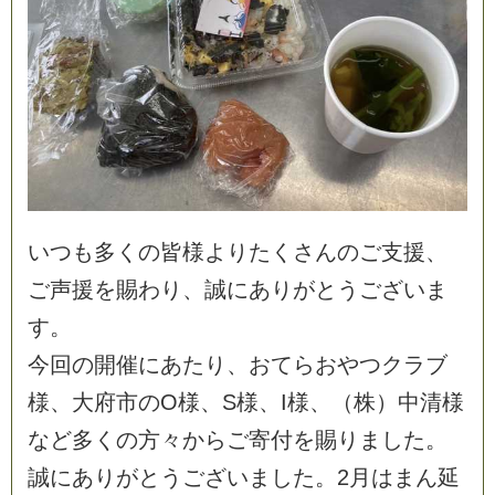
い
つ
も
多
く
の
皆
様
よ
り
た
く
さ
ん
の
ご
支
援
、
ご
声
援
を
賜
わ
り
、
誠
に
あ
り
が
と
う
ご
ざ
い
ま
す
。
今
回
の
開
催
に
あ
た
り
、
お
て
ら
お
や
つ
ク
ラ
ブ
様
、
大
府
市
の
O
様
、
S
様
、
I
様
、
（
株
）
中
清
様
な
ど
多
く
の
方
々
か
ら
ご
寄
付
を
賜
り
ま
し
た
。
誠
に
あ
り
が
と
う
ご
ざ
い
ま
し
た
。
2
月
は
ま
ん
延