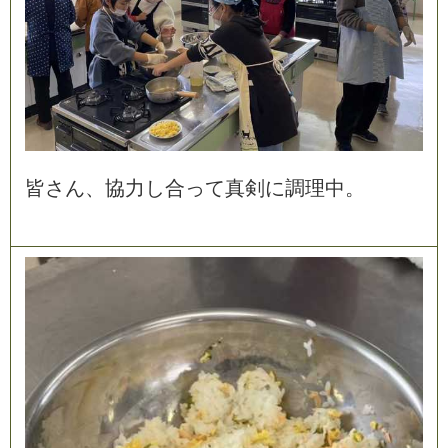
皆
さ
ん
、
協
力
し
合
っ
て
真
剣
に
調
理
中
。