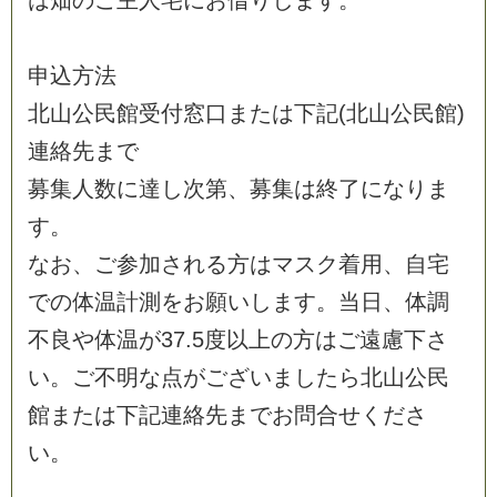
は
畑
の
ご
主
人
宅
に
お
借
り
し
ま
す
。
申
込
方
法
北
山
公
民
館
受
付
窓
口
ま
た
は
下
記
(
北
山
公
民
館
)
連
絡
先
ま
で
募
集
人
数
に
達
し
次
第
、
募
集
は
終
了
に
な
り
ま
す
。
な
お
、
ご
参
加
さ
れ
る
方
は
マ
ス
ク
着
用
、
自
宅
で
の
体
温
計
測
を
お
願
い
し
ま
す
。
当
日
、
体
調
不
良
や
体
温
が
3
7
.
5
度
以
上
の
方
は
ご
遠
慮
下
さ
い
。
ご
不
明
な
点
が
ご
ざ
い
ま
し
た
ら
北
山
公
民
館
ま
た
は
下
記
連
絡
先
ま
で
お
問
合
せ
く
だ
さ
い
。