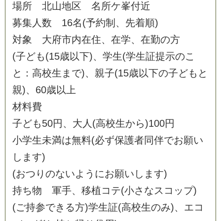
場
所
北
山
地
区
名
所
ケ
峯
付
近
募
集
人
数
1
6
名
(
予
約
制
、
先
着
順
)
対
象
大
府
市
内
在
住
、
在
学
、
在
勤
の
方
(
子
ど
も
(
1
5
歳
以
下
)
、
学
生
(
学
生
証
提
示
の
こ
と
：
高
校
生
ま
で
)
、
親
子
(
1
5
歳
以
下
の
子
ど
も
と
親
)
、
6
0
歳
以
上
材
料
費
子
ど
も
5
0
円
、
大
人
(
高
校
生
か
ら
)
1
0
0
円
小
学
生
未
満
は
無
料
(
必
ず
保
護
者
同
伴
で
お
願
い
し
ま
す
)
(
お
つ
り
の
な
い
よ
う
に
お
願
い
し
ま
す
)
持
ち
物
軍
手
、
移
植
コ
テ
(
小
さ
な
ス
コ
ッ
プ
)
(
ご
持
参
で
き
る
方
)
学
生
証
(
高
校
生
の
み
)
、
エ
コ