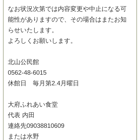
な
お
状
況
次
第
で
は
内
容
変
更
や
中
止
に
な
る
可
能
性
が
あ
り
ま
す
の
で
、
そ
の
場
合
は
ま
た
お
知
ら
せ
い
た
し
ま
す
。
よ
ろ
し
く
お
願
い
し
ま
す
。
北
山
公
民
館
0
5
6
2
-
4
8
-
6
0
1
5
休
館
日
毎
月
第
2
.
4
月
曜
日
大
府
ふ
れ
あ
い
食
堂
代
表
内
田
連
絡
先
0
9
0
3
8
8
1
0
6
0
9
ま
た
は
水
野