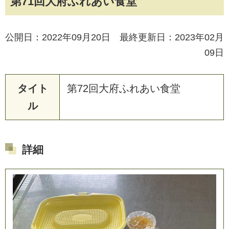
第71回大府ふれあい食堂
公開日：2022年09月20日 最終更新日：2023年02月
09日
タイト
第
7
2
回
大
府
ふ
れ
あ
い
食
堂
ル
詳細