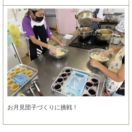
お
月
見
団
子
づ
く
り
に
挑
戦
！