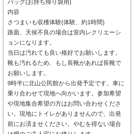
バ
ッ
グ
(
お
持
ち
帰
り
袋
用
)
内
容
さ
つ
ま
い
も
収
穫
体
験
(
体
験
、
約
1
時
間
)
路
面
、
天
候
不
良
の
場
合
は
室
内
レ
ク
リ
エ
ー
シ
ョ
ン
に
な
り
ま
す
。
当
日
は
汚
れ
て
も
良
い
格
好
で
お
願
い
し
ま
す
。
靴
も
汚
れ
る
た
め
、
も
し
長
靴
が
あ
れ
ば
長
靴
で
お
願
い
し
ま
す
。
9
時
半
に
北
山
公
民
館
か
ら
出
発
予
定
で
す
。
車
に
乗
り
合
わ
せ
て
現
地
へ
向
か
い
ま
す
。
参
加
希
望
や
現
地
集
合
希
望
の
方
は
お
問
い
合
わ
せ
く
だ
さ
い
。
現
地
に
ト
イ
レ
が
あ
り
ま
せ
ん
の
で
、
出
発
前
に
お
済
ま
せ
く
だ
さ
い
。
や
む
を
得
な
い
場
合