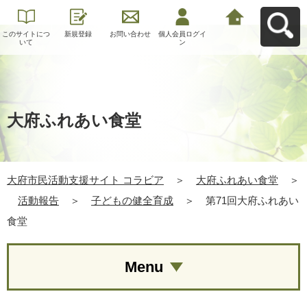
このサイトにつ
新規登録
お問い合わせ
個人会員ログイ
大府市民活動支
いて
ン
援サイト コラビ
アへ戻る
大府ふれあい食堂
大府市民活動支援サイト コラビア
＞
大府ふれあい食堂
＞
活動報告
＞
子どもの健全育成
＞
第71回大府ふれあい
食堂
Menu