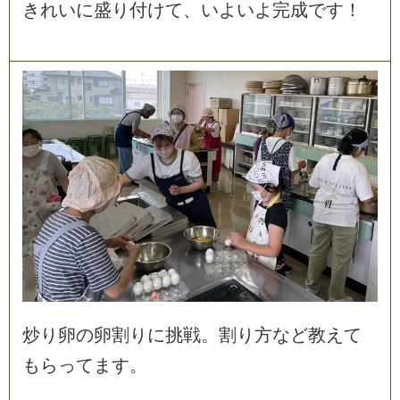
き
れ
い
に
盛
り
付
け
て
、
い
よ
い
よ
完
成
で
す
！
炒
り
卵
の
卵
割
り
に
挑
戦
。
割
り
方
な
ど
教
え
て
も
ら
っ
て
ま
す
。