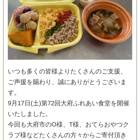
い
つ
も
多
く
の
皆
様
よ
り
た
く
さ
ん
の
ご
支
援
、
ご
声
援
を
賜
わ
り
、
誠
に
あ
り
が
と
う
ご
ざ
い
ま
す
。
9
月
1
7
日
(
土
)
第
7
2
回
大
府
ふ
れ
あ
い
食
堂
を
開
催
い
た
し
ま
し
た
。
今
回
も
大
府
市
の
O
様
、
T
様
、
お
て
ら
お
や
つ
ク
ラ
ブ
様
な
ど
た
く
さ
ん
の
方
々
か
ら
ご
寄
付
頂
き