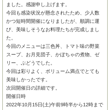
ま
し
た
。
感
謝
申
し
上
げ
ま
す
。
今
回
も
感
染
状
況
が
懸
念
さ
れ
た
た
め
、
少
人
数
か
つ
短
時
間
開
催
に
な
り
ま
し
た
が
、
順
調
に
運
び
、
美
味
し
そ
う
な
お
料
理
た
ち
が
完
成
し
ま
し
た
。
今
回
の
メ
ニ
ュ
ー
は
三
色
丼
、
ト
マ
ト
味
の
野
菜
ス
ー
プ
、
お
月
見
団
子
、
か
ぼ
ち
ゃ
の
煮
物
、
ゼ
リ
ー
、
ぶ
ど
う
で
し
た
。
今
回
は
彩
り
よ
く
、
ボ
リ
ュ
ー
ム
満
点
で
と
て
も
美
味
し
か
っ
た
で
す
。
次
回
開
催
日
の
詳
細
で
す
。
開
催
日
時
2
0
2
2
年
1
0
月
1
5
日
(
土
)
午
前
9
時
半
か
ら
1
2
時
ま
で