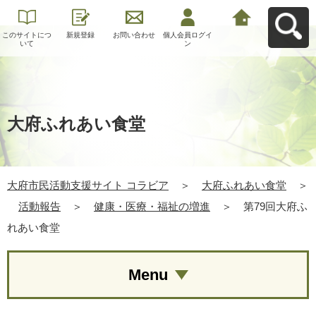
このサイトにつ
新規登録
お問い合わせ
個人会員ログイ
大府市民活動支
いて
ン
援サイト コラビ
アへ戻る
大府ふれあい食堂
大府市民活動支援サイト コラビア
＞
大府ふれあい食堂
＞
活動報告
＞
健康・医療・福祉の増進
＞
第79回大府ふ
れあい食堂
Menu