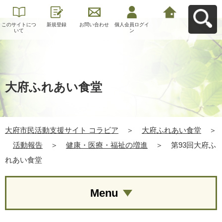
このサイトにつ
新規登録
お問い合わせ
個人会員ログイ
大府市民活動支
いて
ン
援サイト コラビ
アへ戻る
大府ふれあい食堂
大府市民活動支援サイト コラビア
＞
大府ふれあい食堂
＞
活動報告
＞
健康・医療・福祉の増進
＞
第93回大府ふ
れあい食堂
Menu