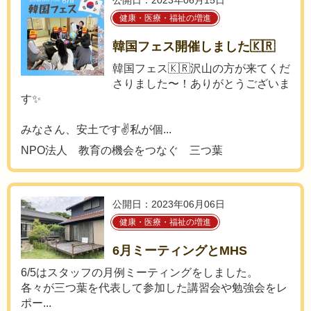
公開日：2023年06月15日
健康・医療・福祉の増進
韓国フェス開催しました🇰🇷
韓国フェス🇰🇷沢山の方が来てくだ
さりました〜！ありがとうございま
す✨
みなさん、安土です✌️私が個...
NPO法人 教育の機会をつなぐ 三つ葉
公開日：2023年06月06日
健康・医療・福祉の増進
6月ミーティングとMHS
6/5はスタッフの月例ミーティングをしました。
各々が三つ葉を代表して参加した講習会や勉強会をレ
ポー...