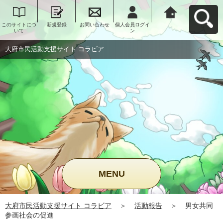
このサイトにつ
新規登録
お問い合わせ
個人会員ログイ
大府市民活動支
いて
ン
援サイト コラビ
アへ戻る
大府市民活動支援サイト コラビア
MENU
大府市民活動支援サイト コラビア
＞
活動報告
＞
男女共同
参画社会の促進