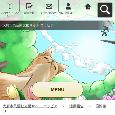
このサイトにつ
新規登録
お問い合わせ
個人会員ログイ
大府市民活動支
いて
ン
援サイト コラビ
アへ戻る
大府市民活動支援サイト コラビア
MENU
大府市民活動支援サイト コラビア
＞
活動報告
＞
国際協
力