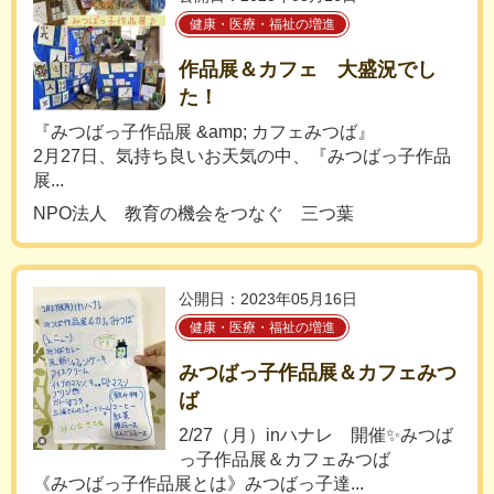
健康・医療・福祉の増進
作品展＆カフェ 大盛況でし
た！
『みつばっ子作品展 &amp; カフェみつば』
2月27日、気持ち良いお天気の中、『みつばっ子作品
展...
NPO法人 教育の機会をつなぐ 三つ葉
公開日：2023年05月16日
健康・医療・福祉の増進
みつばっ子作品展＆カフェみつ
ば
2/27（月）inハナレ 開催✨みつば
っ子作品展＆カフェみつば
《みつばっ子作品展とは》みつばっ子達...