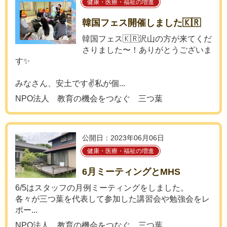
健康・医療・福祉の増進
韓国フェス開催しました🇰🇷
韓国フェス🇰🇷沢山の方が来てくだ
さりました〜！ありがとうございま
す✨
みなさん、安土です✌️私が個...
NPO法人 教育の機会をつなぐ 三つ葉
公開日：2023年06月06日
健康・医療・福祉の増進
6月ミーティングとMHS
6/5はスタッフの月例ミーティングをしました。
各々が三つ葉を代表して参加した講習会や勉強会をレ
ポー...
NPO法人 教育の機会をつなぐ 三つ葉