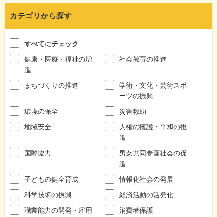
カテゴリから探す
すべてにチェック
健康・医療・福祉の増
社会教育の推進
進
まちづくりの推進
学術・文化・芸術スポ
ーツの振興
環境の保全
災害救助
地域安全
人権の擁護・平和の推
進
国際協力
男女共同参画社会の促
進
子どもの健全育成
情報化社会の発展
科学技術の振興
経済活動の活発化
職業能力の開発・雇用
消費者保護