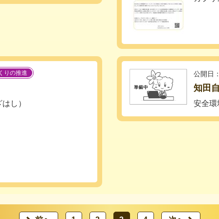
くりの推進
公開日：
知田
ざはし）
安全環