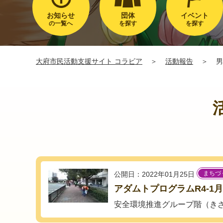
お知らせ
団体
イベント
の一覧へ
を探す
を探す
大府市民活動支援サイト コラビア
＞
活動報告
＞
男
まちづ
公開日：2022年01月25日
アダムトプログラムR4-1月
安全環境推進グループ階（き