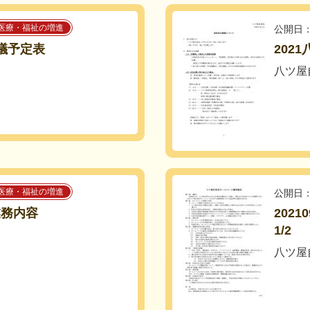
医療・福祉の増進
公開日：
会議予定表
202
八ツ屋
医療・福祉の増進
公開日：
業務内容
202
1/2
八ツ屋