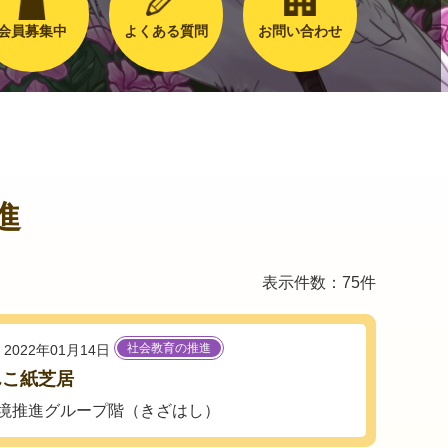
会員募集中
よくある質問
お問い合わせ
進
表示件数：75件
社会教育の推進
2022年01月14日
んこ紙芝居
境推進グループ階（きざはし）