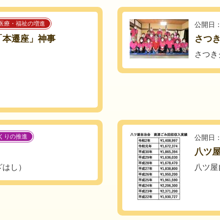
医療・福祉の増進
公開日：
社「本遷座」神事
さつき
さつき
くりの推進
公開日：
八ツ
ざはし）
八ツ屋