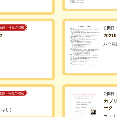
医療・福祉の増進
公開日：
2
202
八ツ屋
医療・福祉の増進
公開日：
カプリ
ーク
ざはし）
カプリ