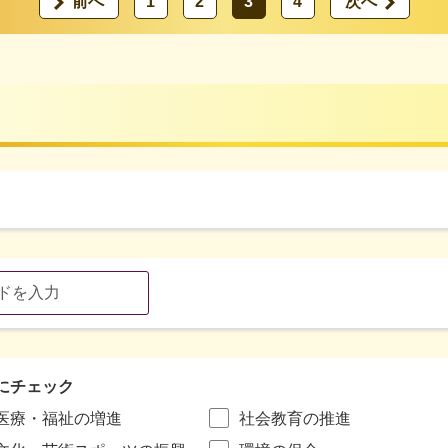
前へ
1
2
3
4
次へ
にチェック
医療・福祉の増進
社会教育の推進