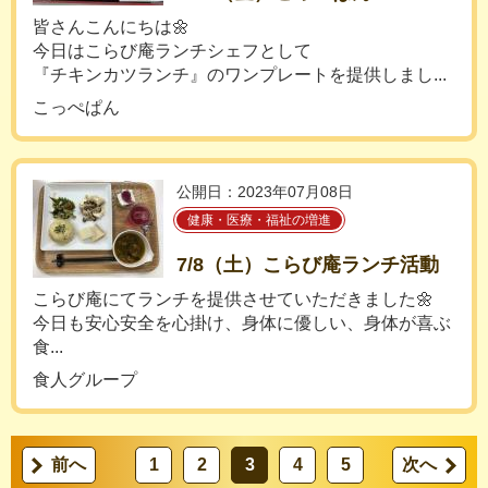
皆さんこんにちは🌼
今日はこらび庵ランチシェフとして
『チキンカツランチ』のワンプレートを提供しまし...
こっぺぱん
公開日：2023年07月08日
健康・医療・福祉の増進
7/8（土）こらび庵ランチ活動
こらび庵にてランチを提供させていただきました🌼
今日も安心安全を心掛け、身体に優しい、身体が喜ぶ
食...
食人グループ
前へ
1
2
3
4
5
次へ