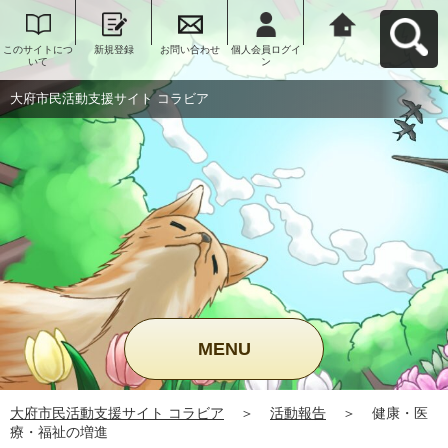
このサイトにつ
新規登録
お問い合わせ
個人会員ログイ
大府市民活動支
いて
ン
援サイト コラビ
アへ戻る
大府市民活動支援サイト コラビア
MENU
大府市民活動支援サイト コラビア
＞
活動報告
＞
健康・医
療・福祉の増進