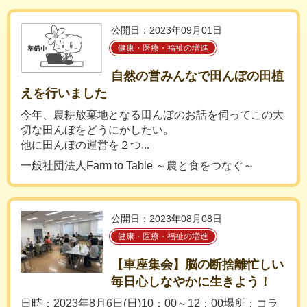
公開日：2023年09月01日
健康・医療・福祉の増進
自然の営みんなで田んぼの田植
えを行いました
今年、農耕放棄地となる田んぼのお話を伺ってこの大
切な田んぼをどうにかしたい。
他に田んぼの運営を２つ...
一般社団法人Farm to Table ～農と食をつなぐ～
公開日：2023年08月08日
健康・医療・福祉の増進
【車座集会】脳の断捨離忙しい
毎日心しなやかに生きよう！
日時：2023年8月6日(日)10：00～12：00場所：コラ