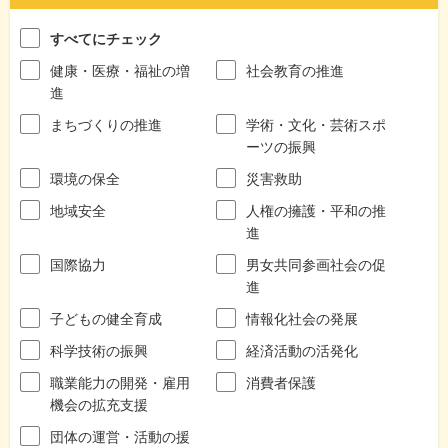
すべてにチェック
健康・医療・福祉の増
社会教育の推進
進
まちづくりの推進
学術・文化・芸術スポ
ーツの振興
環境の保全
災害救助
地域安全
人権の擁護・平和の推
進
国際協力
男女共同参画社会の促
進
子どもの健全育成
情報化社会の発展
科学技術の振興
経済活動の活発化
職業能力の開発・雇用
消費者保護
機会の拡充支援
団体の運営・活動の援