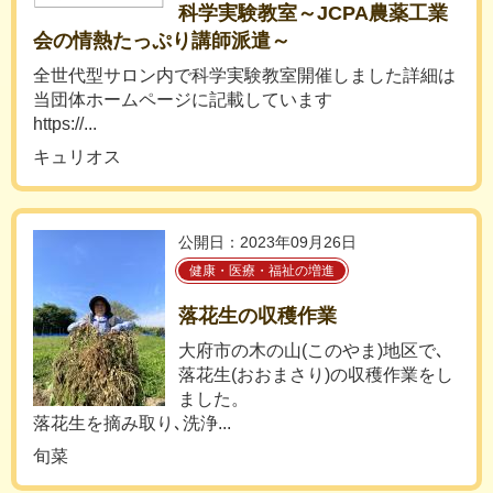
科学実験教室～JCPA農薬工業
会の情熱たっぷり講師派遣～
全世代型サロン内で科学実験教室開催しました詳細は
当団体ホームページに記載しています
https://...
キュリオス
公開日：2023年09月26日
健康・医療・福祉の増進
落花生の収穫作業
大府市の木の山(このやま)地区で､
落花生(おおまさり)の収穫作業をし
ました。
落花生を摘み取り､洗浄...
旬菜