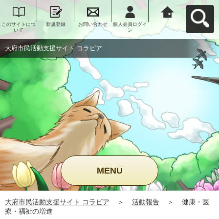
このサイトにつ
新規登録
お問い合わせ
個人会員ログイ
大府市民活動支
いて
ン
援サイト コラビ
アへ戻る
大府市民活動支援サイト コラビア
MENU
大府市民活動支援サイト コラビア
＞
活動報告
＞
健康・医
療・福祉の増進