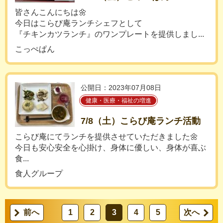
皆さんこんにちは🌼
今日はこらび庵ランチシェフとして
『チキンカツランチ』のワンプレートを提供しまし...
こっぺぱん
公開日：2023年07月08日
健康・医療・福祉の増進
7/8（土）こらび庵ランチ活動
こらび庵にてランチを提供させていただきました🌼
今日も安心安全を心掛け、身体に優しい、身体が喜ぶ
食...
食人グループ
前へ
1
2
3
4
5
次へ