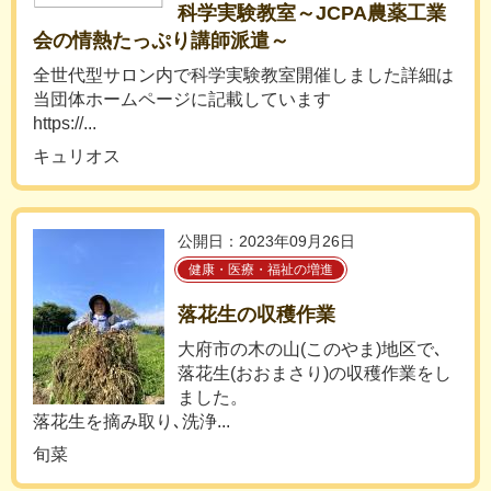
科学実験教室～JCPA農薬工業
会の情熱たっぷり講師派遣～
全世代型サロン内で科学実験教室開催しました詳細は
当団体ホームページに記載しています
https://...
キュリオス
公開日：2023年09月26日
健康・医療・福祉の増進
落花生の収穫作業
大府市の木の山(このやま)地区で､
落花生(おおまさり)の収穫作業をし
ました。
落花生を摘み取り､洗浄...
旬菜