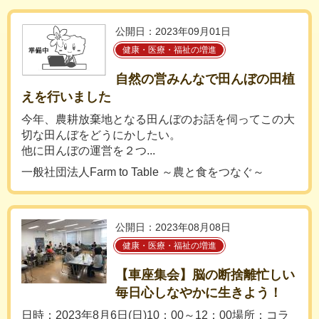
公開日：2023年09月01日
健康・医療・福祉の増進
自然の営みんなで田んぼの田植
えを行いました
今年、農耕放棄地となる田んぼのお話を伺ってこの大
切な田んぼをどうにかしたい。
他に田んぼの運営を２つ...
一般社団法人Farm to Table ～農と食をつなぐ～
公開日：2023年08月08日
健康・医療・福祉の増進
【車座集会】脳の断捨離忙しい
毎日心しなやかに生きよう！
日時：2023年8月6日(日)10：00～12：00場所：コラ