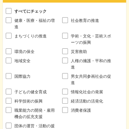
すべてにチェック
健康・医療・福祉の増
社会教育の推進
進
まちづくりの推進
学術・文化・芸術スポ
ーツの振興
環境の保全
災害救助
地域安全
人権の擁護・平和の推
進
国際協力
男女共同参画社会の促
進
子どもの健全育成
情報化社会の発展
科学技術の振興
経済活動の活発化
職業能力の開発・雇用
消費者保護
機会の拡充支援
団体の運営・活動の援