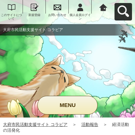
このサイトにつ
新規登録
お問い合わせ
個人会員ログイ
大府市民活動支
いて
ン
援サイト コラビ
アへ戻る
大府市民活動支援サイト コラビア
MENU
大府市民活動支援サイト コラビア
＞
活動報告
＞
経済活動
の活発化