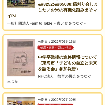
&#8252;&#65038;稲刈り会しま
した／お米の有機化踏み出そマ
イPJ
一般社団法人Farm to Table ～農と食をつなぐ～
公開日：2022年08月16日
健康・医療・福祉の増進
中学卒業後の進路情報について
（東海市「子どもの自立と未来
を語る会」参加報告）
NPO法人 教育の機会をつなぐ
三つ葉
公開日：2022年07月20日