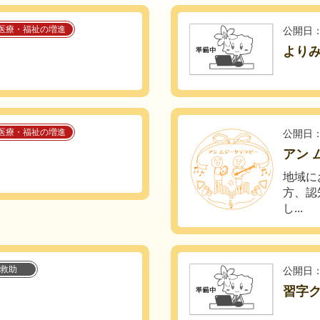
医療・福祉の増進
公開日：
よりみ
医療・福祉の増進
公開日：
アン 
地域に
方、認
し...
救助
公開日：
習字