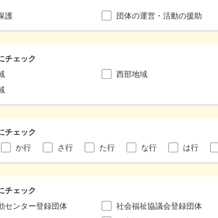
保護
団体の運営・活動の援助
にチェック
域
西部地域
域
にチェック
か行
さ行
た行
な行
は行
にチェック
動センター登録団体
社会福祉協議会登録団体