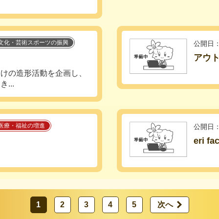
文化・芸術スポーツの振興
公開日：
アウト
向けの造形活動を企画し、
..
医療・福祉の増進
公開日：
eri fa
1
2
3
4
5
次へ