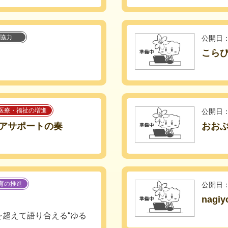
協力
公開日：
こら
医療・福祉の増進
公開日：
アサポートの奏
おお
育の推進
公開日：
nagiy
超えて語り合える“ゆる