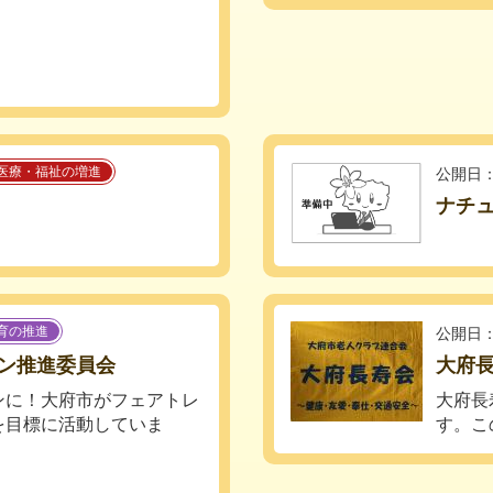
医療・福祉の増進
公開日：
ナチ
育の推進
公開日：
ン推進委員会
大府
ンに！大府市がフェアトレ
大府長
を目標に活動していま
す。こ