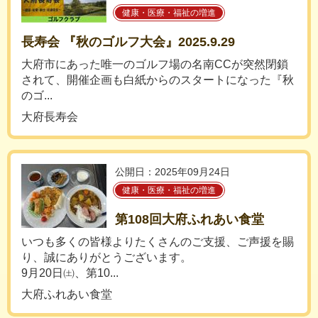
健康・医療・福祉の増進
長寿会 『秋のゴルフ大会』2025.9.29
大府市にあった唯一のゴルフ場の名南CCが突然閉鎖
されて、開催企画も白紙からのスタートになった『秋
のゴ...
大府長寿会
公開日：2025年09月24日
健康・医療・福祉の増進
第108回大府ふれあい食堂
いつも多くの皆様よりたくさんのご支援、ご声援を賜
り、誠にありがとうございます。
9月20日㈯、第10...
大府ふれあい食堂