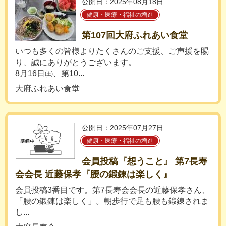
公開日：2025年08月18日
健康・医療・福祉の増進
第107回大府ふれあい食堂
いつも多くの皆様よりたくさんのご支援、ご声援を賜
り、誠にありがとうございます。
8月16日㈯、第10...
大府ふれあい食堂
公開日：2025年07月27日
健康・医療・福祉の増進
会員投稿『想うこと』 第7長寿
会会長 近藤保孝『腰の鍛錬は楽しく』
会員投稿3番目です。第7長寿会会長の近藤保孝さん、
「腰の鍛錬は楽しく」。朝歩行で足も腰も鍛錬されま
し...