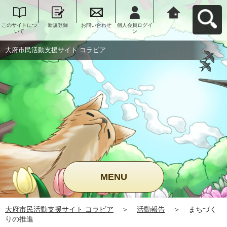
このサイトにつ
新規登録
お問い合わせ
個人会員ログイ
大府市民活動支
いて
ン
援サイト コラビ
アへ戻る
大府市民活動支援サイト コラビア
MENU
大府市民活動支援サイト コラビア
＞
活動報告
＞
まちづく
りの推進