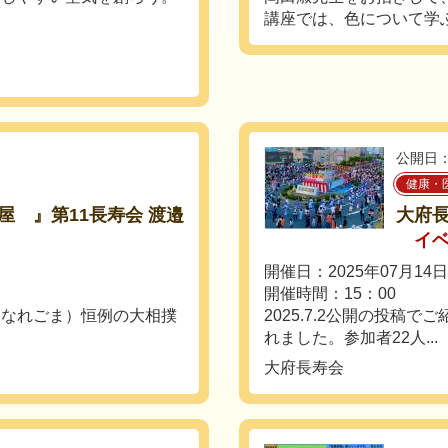
講座では、色について学ぶ
公開日：
健康・
屋 』第11長寿会 渡邉
大府長
イ
開催日：2025年07月14
開催時間：15：00
はなれごま）恒例の大相撲
2025.7.2公開の投稿
れました。参加者22人...
大府長寿会