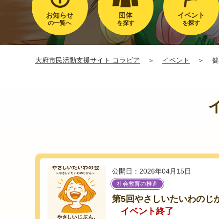
お知らせ
団体
イベント
の一覧へ
を探す
を探す
大府市民活動支援サイト コラビア
＞
イベント
＞
健
公開日：2026年04月15日
社会教育の推進
第5回やさしいたいわのじ
イベント終了