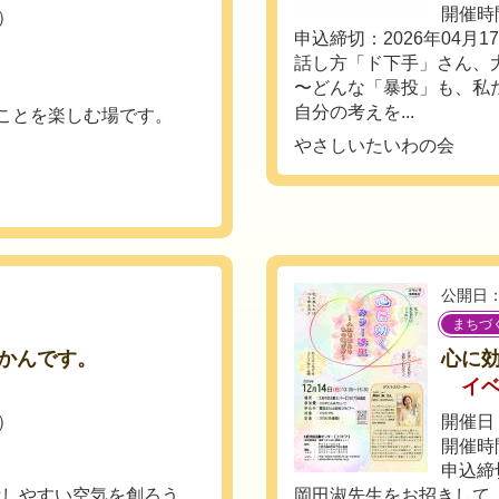
開催時間
土）
申込締切：2026年04月1
話し方「ド下手」さん、
〜どんな「暴投」も、私
自分の考えを...
”ことを楽しむ場です。
やさしいたいわの会
公開日：
まちづ
かんです。
心に
イ
土）
開催日：
開催時間
申込締
話しやすい空気を創ろう。
岡田淑先生をお招きして