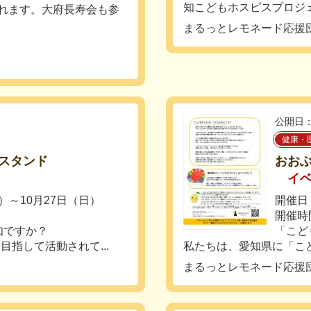
知こどもホスピスプロジェ
されます。大府長寿会も参
まるっとレモネード応援
公開日：
健康・
スタンド
おお
イ
土）～10月27日（日）
開催日：
開催時間
知ですか？
「こど
指して活動されて...
私たちは、愛知県に「こど
まるっとレモネード応援