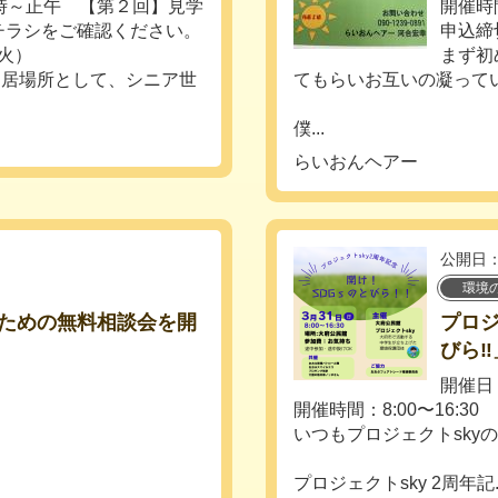
時～正午 【第２回】見学
開催時間
チラシをご確認ください。
申込締
（火）
まず初
る居場所として、シニア世
てもらいお互いの凝って
僕...
らいおんヘアー
公開日：
環境
ための無料相談会を開
プロジ
びら‼︎
開催日：
開催時間：8:00〜16:30
いつもプロジェクトsky
プロジェクトsky 2周年記..