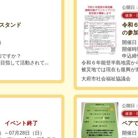
公開日：
健康・
スタンド
令和
の参
日）
開催日：
開催時間
知ですか？
申込締
指して活動されて...
令和６年能登半島地震か
被災地では現在も復興が進
大府市社会福祉協議会
公開日：
健康・
イベント終了
ペア
水）～07月28日（日）
開催日：