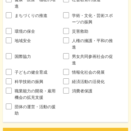
進
まちづくりの推進
学術・文化・芸術スポ
ーツの振興
環境の保全
災害救助
地域安全
人権の擁護・平和の推
進
国際協力
男女共同参画社会の促
進
子どもの健全育成
情報化社会の発展
科学技術の振興
経済活動の活発化
職業能力の開発・雇用
消費者保護
機会の拡充支援
団体の運営・活動の援
助