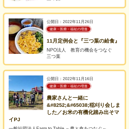
公開日：2022年11月26日
健康・医療・福祉の増進
11月定例会と『三つ葉の給食』
NPO法人 教育の機会をつなぐ
三つ葉
公開日：2022年11月16日
健康・医療・福祉の増進
農家さんと一緒に
&#8252;&#65038;稲刈り会しま
した／お米の有機化踏み出そマ
イPJ
一般社団法人Farm to Table ～農と食をつなぐ～