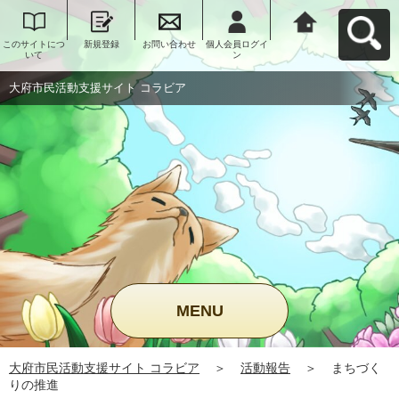
このサイトにつ
新規登録
お問い合わせ
個人会員ログイ
大府市民活動支
いて
ン
援サイト コラビ
アへ戻る
大府市民活動支援サイト コラビア
MENU
大府市民活動支援サイト コラビア
＞
活動報告
＞
まちづく
りの推進