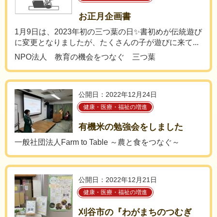
お正月企画書
1月9日は、2023年初の三つ葉の日✨書初めが伝統遊び
に変更となりましたが、たくさんの子が遊びに来て...
NPO法人 教育の機会をつなぐ 三つ葉
公開日：2022年12月24日
健康・医療・福祉の増進
有機米の勉強会をしました
一般社団法人Farm to Table ～農と食をつなぐ～
公開日：2022年12月21日
健康・医療・福祉の増進
刈谷市の『わがまちのつむぎ