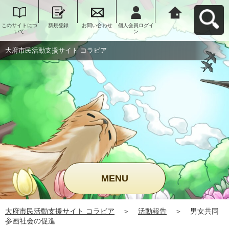
このサイトにつ
新規登録
お問い合わせ
個人会員ログイ
大府市民活動支
いて
ン
援サイト コラビ
アへ戻る
大府市民活動支援サイト コラビア
MENU
大府市民活動支援サイト コラビア
＞
活動報告
＞
男女共同
参画社会の促進