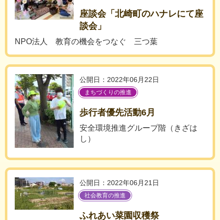
座談会「北崎町のハナレにて座
談会」
NPO法人 教育の機会をつなぐ 三つ葉
公開日：2022年06月22日
まちづくりの推進
歩行者優先活動6月
安全環境推進グループ階（きざは
し）
公開日：2022年06月21日
社会教育の推進
ふれあい菜園収穫祭